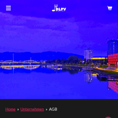
Zum
Hauptinhalt
springen
Home
»
Unternehmen
»
AGB