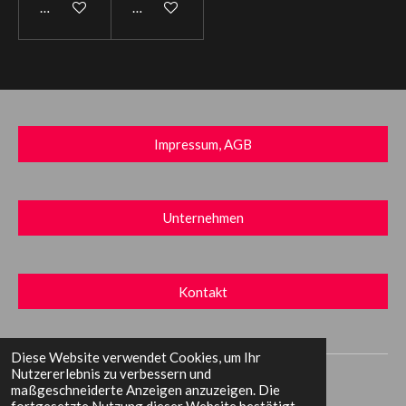
In den Warenkorb
In den Warenkorb
Impressum, AGB
Unternehmen
Kontakt
Diese Website verwendet Cookies, um Ihr
© 2023 DLPV - Duo LaPerla Verlag
Nutzererlebnis zu verbessern und
maßgeschneiderte Anzeigen anzuzeigen. Die