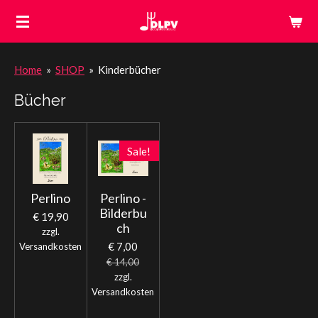
Zum
Hauptinhalt
springen
Home
»
SHOP
»
Kinderbücher
Bücher
Sale!
Perlino
Perlino -
Bilderbu
€ 19,90
ch
zzgl.
€ 7,00
Versandkosten
€ 14,00
zzgl.
Versandkosten