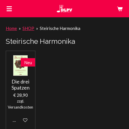
Zum
Hauptinhalt
springen
Home
»
SHOP
»
Steirische Harmonika
Steirische Harmonika
Neu
Die drei
Spatzen
€ 28,90
zzgl.
Versandkosten
In den Warenkorb