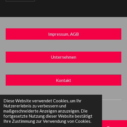
Impressum, AGB
Unternehmen
Kontakt
Diese Website verwendet Cookies, um Ihr
© 2023 DLPV - Duo LaPerla Verlag
Nutzererlebnis zu verbessern und
maßgeschneiderte Anzeigen anzuzeigen. Die
fortgesetzte Nutzung dieser Website bestätigt
Ihre Zustimmung zur Verwendung von Cookies.