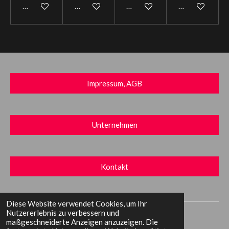
In den Warenkorb
In den Warenkorb
In den Warenkorb
In den Warenk
Impressum, AGB
Unternehmen
Kontakt
Diese Website verwendet Cookies, um Ihr
© 2023 DLPV - Duo LaPerla Verlag
Nutzererlebnis zu verbessern und
maßgeschneiderte Anzeigen anzuzeigen. Die