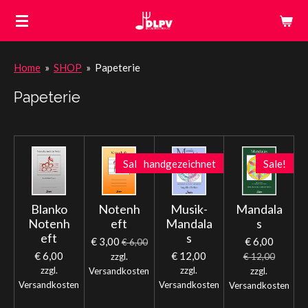
Zum
Hauptinhalt
springen
Home
»
SHOP
»
Papeterie
Papeterie
Sale!
handgezeichnet
Sale!
Blanko
Notenh
Musik-
Mandala
Notenh
eft
Mandala
s
eft
s
€ 3,00
€ 6,00
€ 6,00
€ 6,00
€ 12,00
zzgl.
€ 12,00
zzgl.
zzgl.
Versandkosten
zzgl.
Versandkosten
Versandkosten
Versandkosten