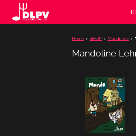
Zum
H
Hauptinhalt
springen
Home
»
SHOP
»
Mandoline
»
Mandoline Leh