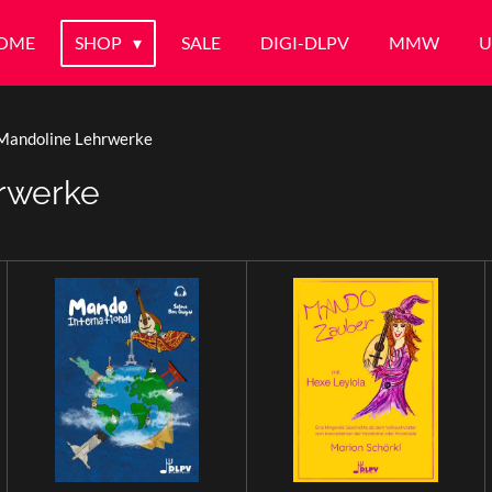
OME
SHOP
SALE
DIGI-DLPV
MMW
U
Mandoline Lehrwerke
rwerke