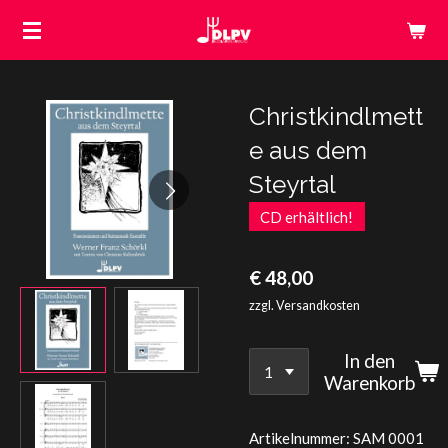
Zum
Hauptinhalt
springen
Christkindlmett
e aus dem
Steyrtal
CD erhältlich!
€ 48,00
zzgl. Versandkosten
In den
Warenkorb
Artikelnummer:
SAM 0001