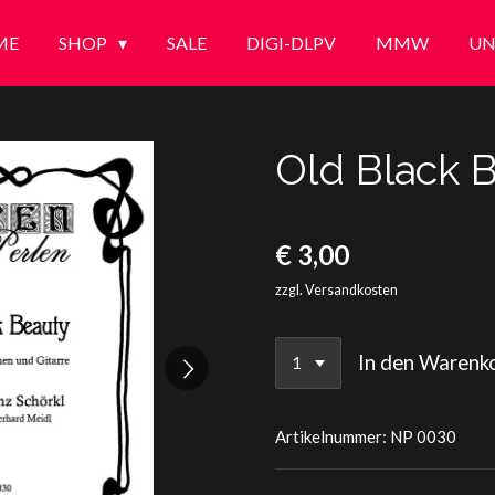
ME
SHOP
SALE
DIGI-DLPV
MMW
UN
Old Black 
€ 3,00
zzgl. Versandkosten
In den Warenk
Artikelnummer:
NP 0030