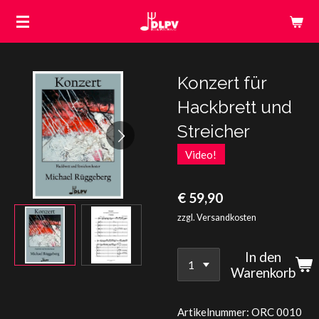
Zum
Hauptinhalt
springen
Konzert für
Hackbrett und
Streicher
Video!
€ 59,90
zzgl. Versandkosten
In den
Warenkorb
Artikelnummer:
ORC 0010