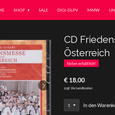
ME
SHOP
SALE
DIGI-DLPV
MMW
UN
CD Frieden
Österreich
Noten erhältlich!
€ 18,00
zzgl. Versandkosten
In den Warenk