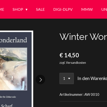
ME
SHOP
SALE
DIGI-DLPV
MMW
UN
Winter Wo
€ 14,50
zzgl. Versandkosten
In den Warenk
Artikelnummer:
AW 0010