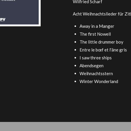
Wilfried Scharf
Acht Weihnachtslieder für Zit
Away in a Manger
The first Nowell
The little drummer boy
Entre le bœf et l'âne gris
I saw three ships
Abendsegen
Weihnachtsstern
Winter Wonderland