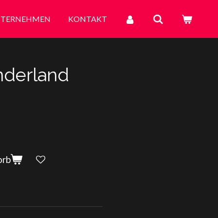
TERNEHMEN
KONTAKT
nderland
orb