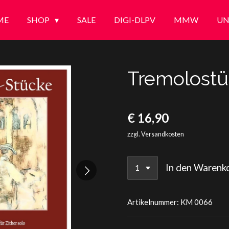
ME
SHOP
SALE
DIGI-DLPV
MMW
UN
Tremolost
€ 16,90
zzgl. Versandkosten
In den Warenk
Artikelnummer:
KM 0066