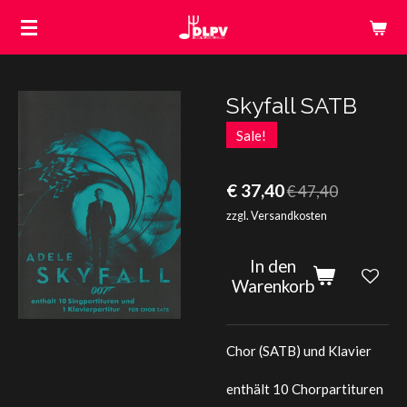
Zum
Hauptinhalt
springen
Skyfall SATB
Sale!
€ 37,40
€ 47,40
zzgl. Versandkosten
In den
Warenkorb
Chor (SATB) und Klavier
enthält 10 Chorpartituren