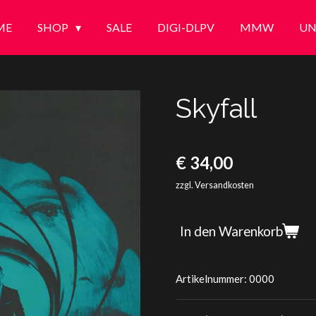
ME
SHOP
SALE
DIGI-DLPV
MMW
UN
Skyfall
€ 34,00
zzgl. Versandkosten
In den Warenkorb
Artikelnummer:
0000