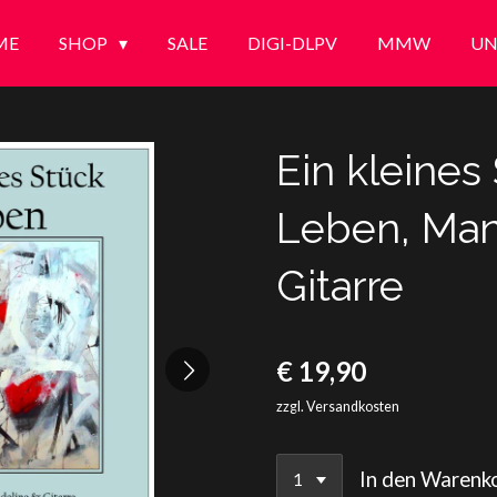
ME
SHOP
SALE
DIGI-DLPV
MMW
UN
Ein kleines
Leben, Man
Gitarre
€ 19,90
zzgl. Versandkosten
In den Warenk