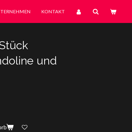
TERNEHMEN
KONTAKT
 Stück
doline und
orb