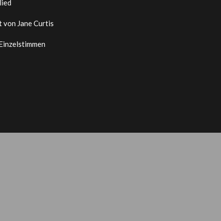
lied
t von Jane Curtis
 Einzelstimmen