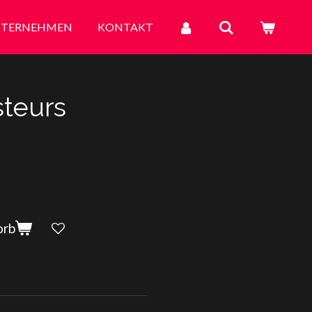
TERNEHMEN
KONTAKT
steurs
orb