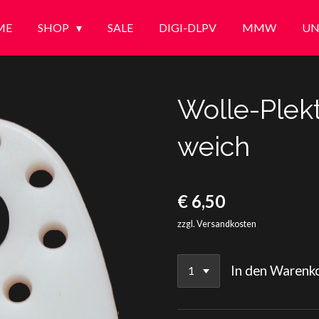
ME
SHOP
SALE
DIGI-DLPV
MMW
UN
Wolle-Plek
weich
€ 6,50
zzgl. Versandkosten
In den Warenk