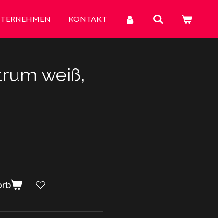
TERNEHMEN
KONTAKT
trum weiß,
orb