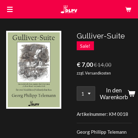
Zum
Hauptinhalt
springen
Gulliver-Suite
Sale!
€ 7,00
€ 14,00
zzgl. Versandkosten
In den
Warenkorb
Artikelnummer:
KM 0018
Georg Philiipp Telemann