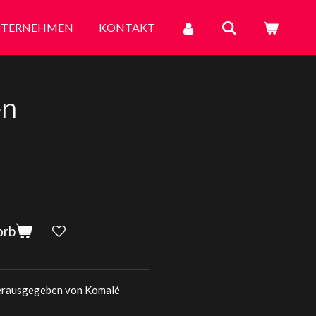
TERNEHMEN
KONTAKT
en
orb
herausgegeben von Komalé