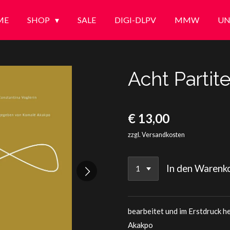
ME
SHOP
SALE
DIGI-DLPV
MMW
UN
Acht Partit
€ 13,00
zzgl. Versandkosten
In den Warenk
bearbeitet und im Erstdruck 
Akakpo