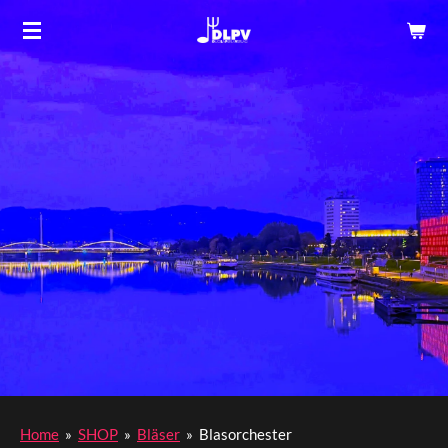
Zum
Hauptinhalt
springen
Home
»
SHOP
»
Bläser
»
Blasorchester